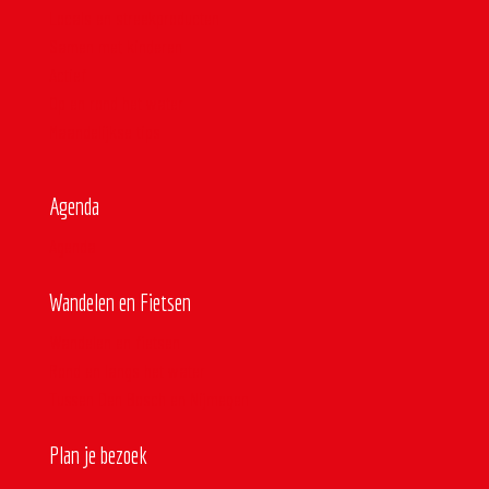
Locals en streekproducten
Samen met kinderen
Actief
Op en rond het water
Maandelijkse tips
Agenda
Agenda
Wandelen en Fietsen
Wandelen en fietsen
Rond en langs het water
Tussen Den Bosch en Nijmegen
Plan je bezoek