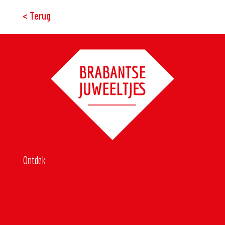
< Terug
Ontdek
Ontdek
Kroonjuwelen
De cultuurhistorie
Natuur