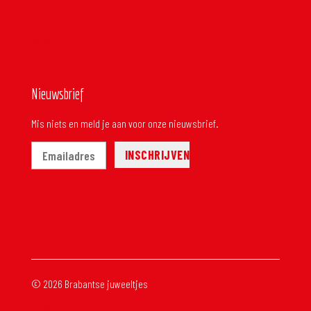
Hoe kom ik er?
Regio op de kaart
Keuzehulp
Overnachten
Nieuwsbrief
Mis niets en meld je aan voor onze nieuwsbrief.
© 2026 Brabantse juweeltjes
Colofon