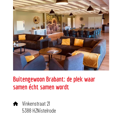
Buitengewoon Brabant: de plek waar
samen écht samen wordt
Vinkenstraat 21
5388 HZNistelrode