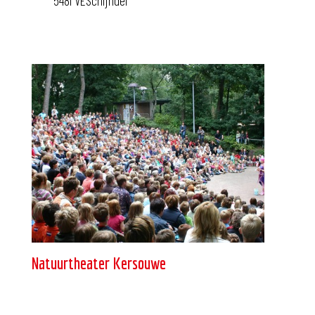
5481 VESchijndel
Natuurtheater Kersouwe