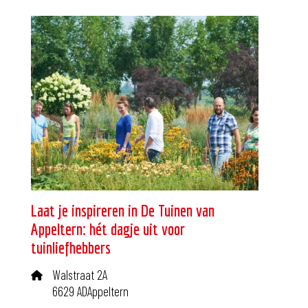
Laat je inspireren in De Tuinen van
Appeltern: hét dagje uit voor
tuinliefhebbers
Walstraat 2A
6629 ADAppeltern